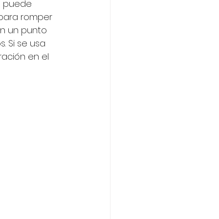
Se puede 
 para romper 
en un punto 
. Si se usa 
ación en el 