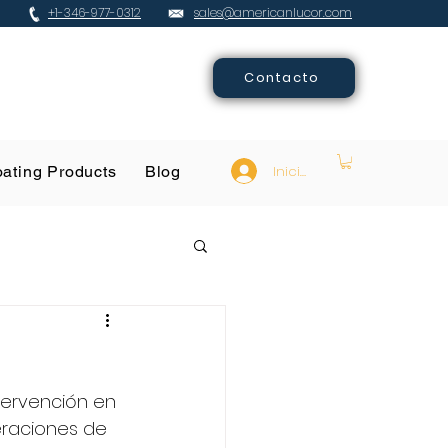
+1-346-977-0312
sales@americanlucor.com
Contacto
Iniciar sesión
ating Products
Blog
tervención en 
eraciones de 