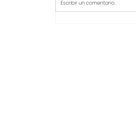
Escribir un comentario...
Componentes de un Coil
Tubing - Tubería Flexible
de perforación.
Visítenos
Inicio
12848 Q
Quiénes Somos
Suite 20
77024
Productos
Servicios
Unidades de Coil Tubing
Spartan Coating Products
Blog
Llámeno
T:
+1-346-