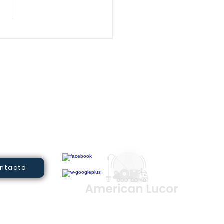
po de control de
ión de tubería en
ral (Coil tubing BOP)
ntacto